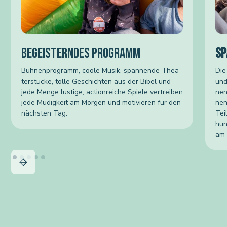
BEGEISTERNDES PROGRAMM
SP
Bühnenprogramm, coole Musik, span­nende Thea­
Die
ter­stü­cke, tolle Geschich­ten aus der Bibel und
und
jede Menge lus­tige, action­rei­che Spiele ver­trei­ben
nen
jede Müdig­keit am Mor­gen und moti­vie­ren für den
nen
nächs­ten Tag.
Tei
hun
am 