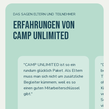
DAS SAGEN ELTERN UND TEILNEHMER
ERFAHRUNGEN VON
CAMP UNLIMITED
"CAMP UNLIMITED ist so ein
"Der 
rundum glücklich Paket. Als Eltern
betr
muss man sich nicht um zusätzliche
Toch
Begleiter kümmern, weil es so
ohne
einen guten Mitarbeiterschlüssel
Kind
gibt."
verb
Selb
viel