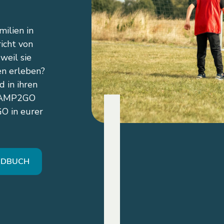
ilien in
icht von
weil sie
n erleben?
 in ihren
 CAMP2GO
O in eurer
NDBUCH