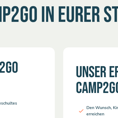
P2GO IN EURER S
P2GO
UNSER E
CAMP2G
eschultes
Den Wunsch, Kin
erreichen