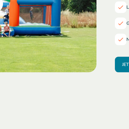
L
G
N
JE