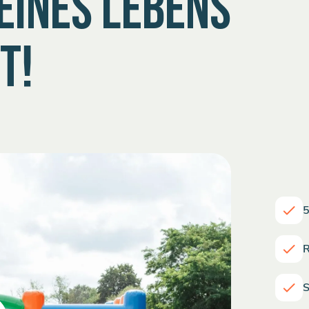
EINES LEBENS
T!
5
R
S