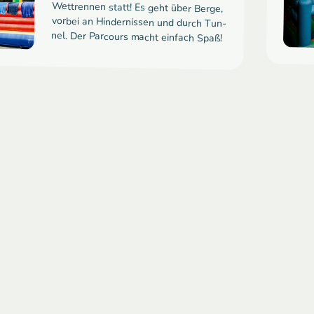
vor­bei an Hin­der­nis­sen und durch Tun­
nel. Der Parcours macht einfach Spaß!