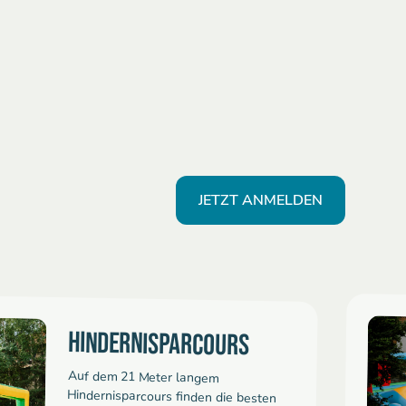
JETZT ANMELDEN
HINDERNISPARCOURS
Auf dem 21 Meter langem
Hindernisparcours finden die besten
Wettrennen statt! Es geht über Berge,